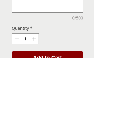
0/500
Quantity
*
Add to Cart
Folha de Transfer com a
Imagem Pronta! Sua Festa
vai ser inesquecível!
INFORMACÕES DA FOLHA
DE TRANSFER
Folha de Transfer no