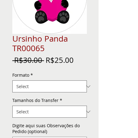
Ursinho Panda
TR00065
Regular
Sale
 R$30.00 
R$25.00
Price
Price
Formato
*
Tamanhos do Transfer
*
Digite aqui suas Observações do
Pedido (optional)