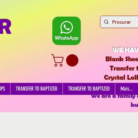
R
WE HAV
Blank Shee
Transfer 
Crystal Lol
EDIBL
MPS
TRANSFER TO BAPTIZED
TRANSFER TO BAPTIZED
Mais...
We are a family
bu