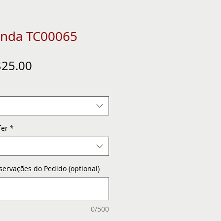
anda TC00065
gular
Sale
25.00
ice
Price
fer
*
servações do Pedido (optional)
0/500