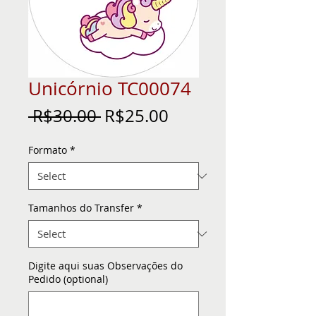
Unicórnio TC00074
Regular
Sale
 R$30.00 
R$25.00
Price
Price
Formato
*
Tamanhos do Transfer
*
Digite aqui suas Observações do
Pedido (optional)