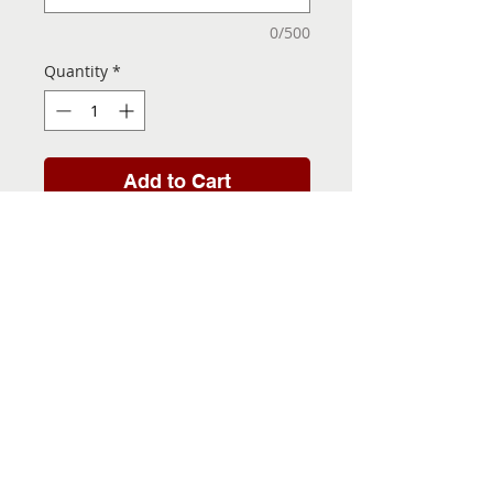
0/500
Quantity
*
Add to Cart
Folha de Transfer com a
Imagem Pronta! Sua Festa
vai ser inesquecível!
INFORMACÕES DA FOLHA
DE TRANSFER
Folha de Transfer no
PRAZO DE ENTREGA
formato A4, medindo 29,7 X