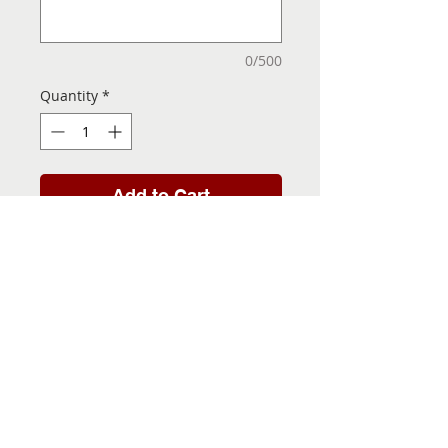
0/500
Quantity
*
Add to Cart
Folha de Transfer com a
Imagem Pronta! Sua Festa
vai ser inesquecível!
INFORMACÕES DA FOLHA
DE TRANSFER
Folha de Transfer no