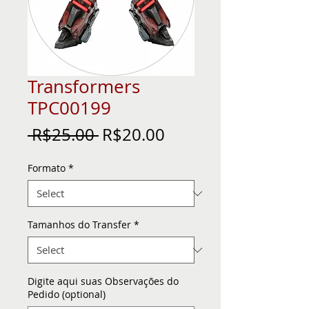
Transformers
TPC00199
Regular
Sale
 R$25.00 
R$20.00
Price
Price
Formato
*
Tamanhos do Transfer
*
Digite aqui suas Observações do
Pedido (optional)