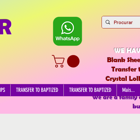
R
WE HAV
Blank Shee
Transfer 
Crystal Lol
EDIBL
MPS
TRANSFER TO BAPTIZED
TRANSFER TO BAPTIZED
Mais...
We are a family
bu