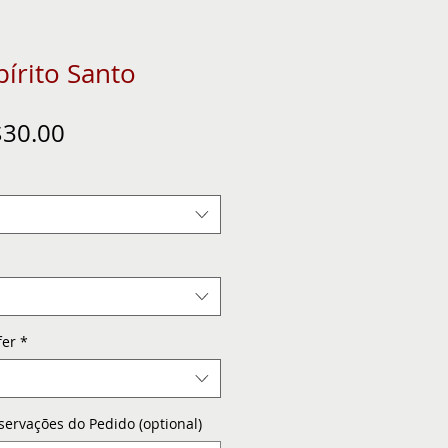
pírito Santo
gular
Sale
30.00
ice
Price
fer
*
servações do Pedido (optional)