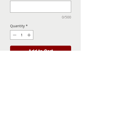
0/500
Quantity
*
Add to Cart
Folha de Transfer com a
Imagem Pronta! Sua Festa
vai ser inesquecível!
INFORMACÕES DA FOLHA
DE TRANSFER
Folha de Transfer no