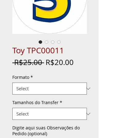
Toy TPC00011
Regular
Sale
 R$25.00 
R$20.00
Price
Price
Formato
*
Tamanhos do Transfer
*
Digite aqui suas Observações do
Pedido (optional)