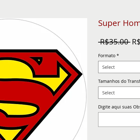
Super Ho
Re
 R$35.00 
R$
Pr
Formato
*
Select
Tamanhos do Trans
Select
Digite aqui suas Ob