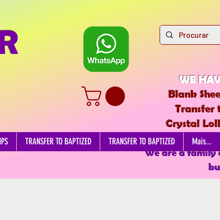
R
WE HAV
Blank Shee
Transfer 
Crystal Lol
EDIBL
MPS
TRANSFER TO BAPTIZED
TRANSFER TO BAPTIZED
Mais...
We are a family
bu