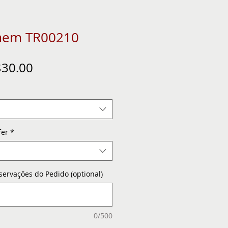
mem TR00210
gular
Sale
30.00
ice
Price
fer
*
servações do Pedido (optional)
0/500