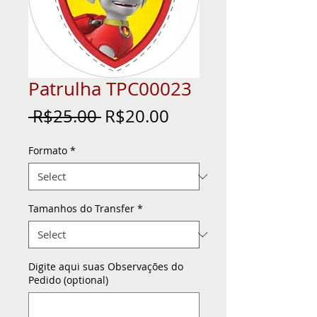
Patrulha TPC00023
Regular
Sale
 R$25.00 
R$20.00
Price
Price
Formato
*
Tamanhos do Transfer
*
Digite aqui suas Observações do
Pedido (optional)