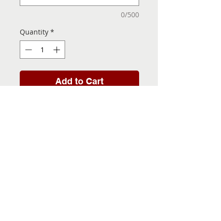
0/500
Quantity
*
Add to Cart
Folha de Transfer com a
Imagem Pronta! Sua Festa
vai ser inesquecível!
INFORMACÕES DA FOLHA
DE TRANSFER
Folha de Transfer no
PRAZO DE ENTREGA
formato A4, medindo 29,7 X