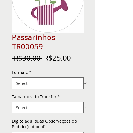
Passarinhos
TR00059
Regular
Sale
 R$30.00 
R$25.00
Price
Price
Formato
*
Tamanhos do Transfer
*
Digite aqui suas Observações do
Pedido (optional)