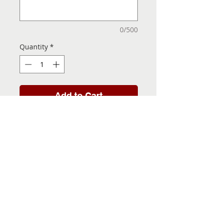
0/500
Quantity
*
Add to Cart
Folha de Transfer com a
Imagem Pronta! Sua Festa
vai ser inesquecível!
INFORMACÕES DA FOLHA
DE TRANSFER
Folha de Transfer no