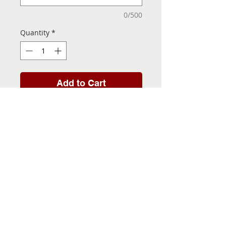
0/500
Quantity
*
Add to Cart
Folha de Transfer com a
Imagem Pronta! Sua Festa
vai ser inesquecível!
INFORMACÕES DA FOLHA
DE TRANSFER
Folha de Transfer no
PRAZO DE ENTREGA
formato A4, medindo 29,7 X