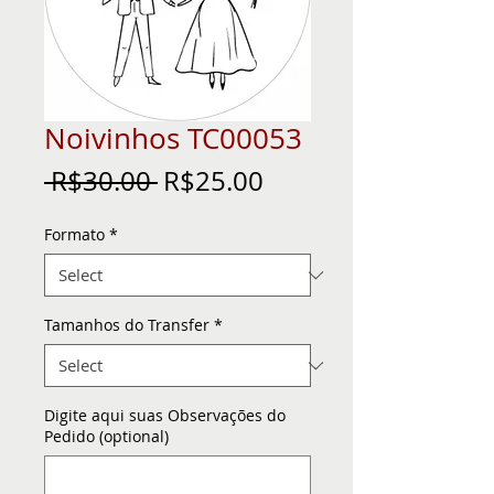
Noivinhos TC00053
Regular
Sale
 R$30.00 
R$25.00
Price
Price
Formato
*
Tamanhos do Transfer
*
Digite aqui suas Observações do
Pedido (optional)