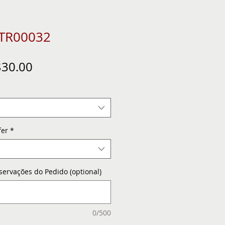
 TR00032
gular
Sale
30.00
ice
Price
fer
*
servações do Pedido (optional)
0/500