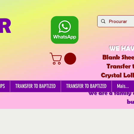
R
WE HAV
Blank Shee
Transfer 
Crystal Lol
EDIBL
MPS
TRANSFER TO BAPTIZED
TRANSFER TO BAPTIZED
Mais...
We are a family
bu