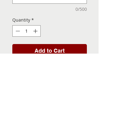
0/500
Quantity
*
Add to Cart
Folha de Transfer com a
Imagem Pronta! Sua Festa
vai ser inesquecível!
INFORMACÕES DA FOLHA
DE TRANSFER
Folha de Transfer no
PRAZO DE ENTREGA
formato A4, medindo 29,7 X