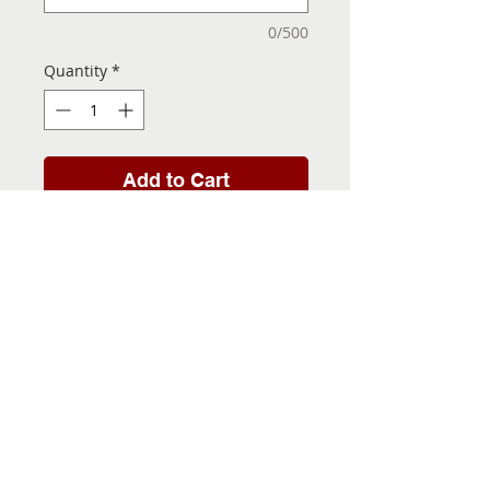
0/500
Quantity
*
Add to Cart
Folha de Transfer com a
Imagem Pronta! Sua Festa
vai ser inesquecível!
INFORMACÕES DA FOLHA
DE TRANSFER
Folha de Transfer no
PRAZO DE ENTREGA
formato A4, medindo 29,7 X