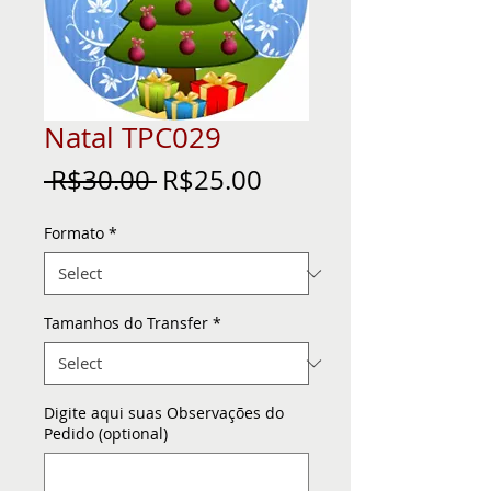
Natal TPC029
Regular
Sale
 R$30.00 
R$25.00
Price
Price
Formato
*
Tamanhos do Transfer
*
Digite aqui suas Observações do
Pedido (optional)