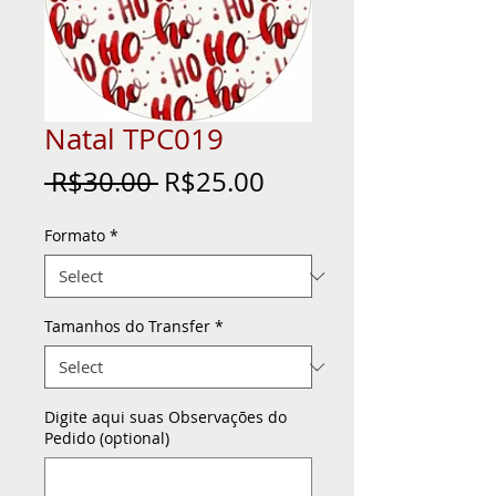
Natal TPC019
Regular
Sale
 R$30.00 
R$25.00
Price
Price
Formato
*
Tamanhos do Transfer
*
Digite aqui suas Observações do
Pedido (optional)