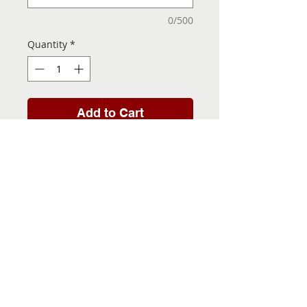
0/500
Quantity
*
Add to Cart
Folha de Transfer com a
Imagem Pronta! Sua Festa
vai ser inesquecível!
INFORMACÕES DA FOLHA
DE TRANSFER
Folha de Transfer no
PRAZO DE ENTREGA
formato A4, medindo 29,7 X