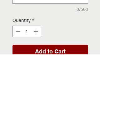
0/500
Quantity
*
Add to Cart
Folha de Transfer com a
Imagem Pronta! Sua Festa
vai ser inesquecível!
INFORMACÕES DA FOLHA
DE TRANSFER
Folha de Transfer no
PRAZO DE ENTREGA
formato A4, medindo 29,7 X