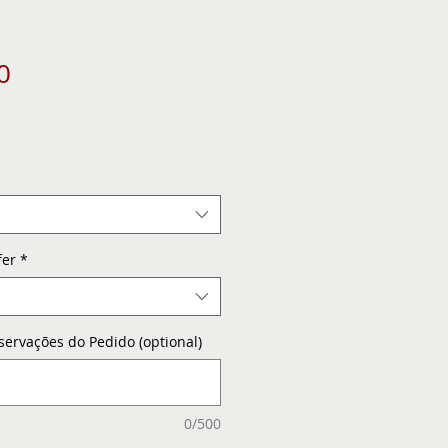
0
e
fer
*
servações do Pedido (optional)
0/500