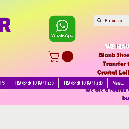
R
WE HAV
Blank Shee
Transfer 
Crystal Lol
EDIBL
MPS
TRANSFER TO BAPTIZED
TRANSFER TO BAPTIZED
Mais...
We are a family
bu