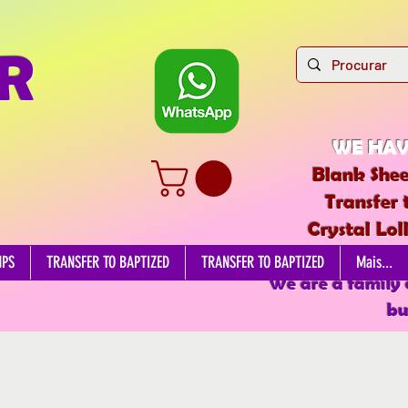
R
WE HAV
Blank Shee
Transfer 
Crystal Lol
EDIBL
MPS
TRANSFER TO BAPTIZED
TRANSFER TO BAPTIZED
Mais...
We are a family
bu