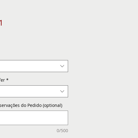
1
e
fer
*
servações do Pedido (optional)
0/500