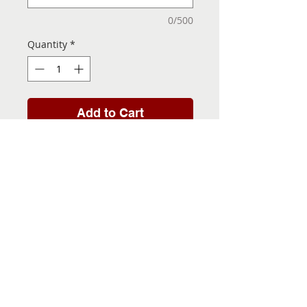
0/500
Quantity
*
Add to Cart
Folha de Transfer com a
Imagem Pronta! Sua Festa
vai ser inesquecível!
INFORMACÕES DA FOLHA
DE TRANSFER
Folha de Transfer no
PRAZO DE ENTREGA
formato A4, medindo 29,7 X