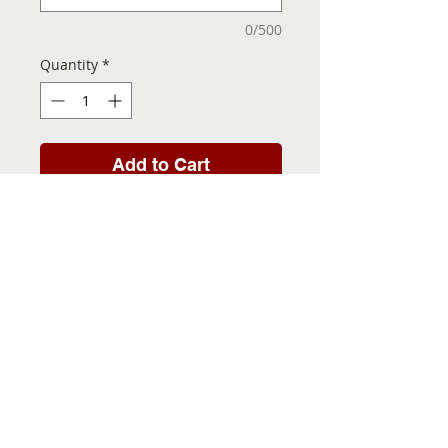
0/500
Quantity
*
Add to Cart
Folha de Transfer com a
Imagem Pronta! Sua Festa
vai ser inesquecível!
INFORMACÕES DA FOLHA
DE TRANSFER
Folha de Transfer no
PRAZO DE ENTREGA
formato A4, medindo 29,7 X