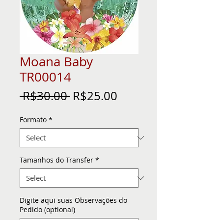
Moana Baby
TR00014
Regular
Sale
 R$30.00 
R$25.00
Price
Price
Formato
*
Tamanhos do Transfer
*
Digite aqui suas Observações do
Pedido (optional)