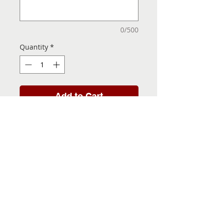
0/500
Quantity
*
Add to Cart
Folha de Transfer com a
Imagem Pronta! Sua Festa
vai ser inesquecível!
INFORMACÕES DA FOLHA
DE TRANSFER
Folha de Transfer no