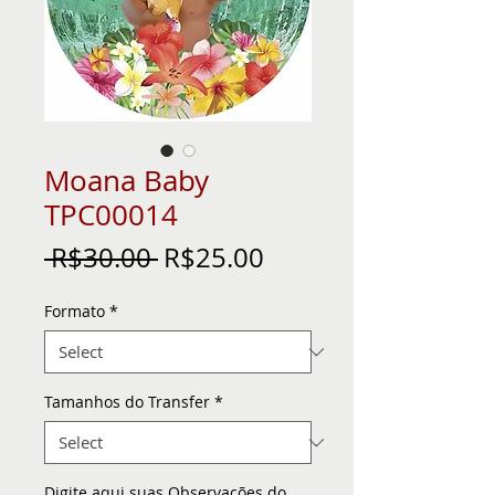
Moana Baby
TPC00014
Regular
Sale
 R$30.00 
R$25.00
Price
Price
Formato
*
Tamanhos do Transfer
*
Digite aqui suas Observações do