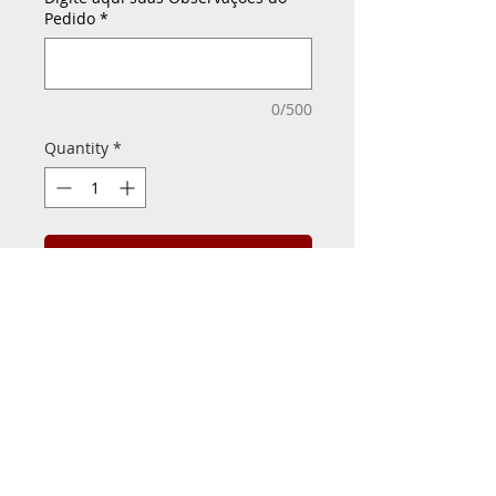
Pedido
*
0/500
Quantity
*
Add to Cart
Folha de Transfer com a
Imagem Pronta! Sua Festa
vai ser inesquecível!
INFORMACÕES DA FOLHA
DE TRANSFER