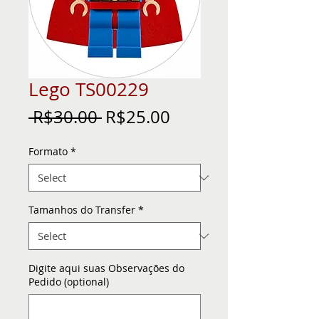
Lego TS00229
Regular
Sale
 R$30.00 
R$25.00
Price
Price
Formato
*
Tamanhos do Transfer
*
Digite aqui suas Observações do
Pedido (optional)