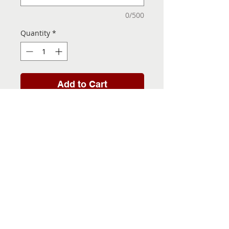
0/500
Quantity
*
Add to Cart
Folha de Transfer com a
Imagem Pronta! Sua Festa
vai ser inesquecível!
INFORMACÕES DA FOLHA
DE TRANSFER
Folha de Transfer no
PRAZO DE ENTREGA
formato A4, medindo 29,7 X