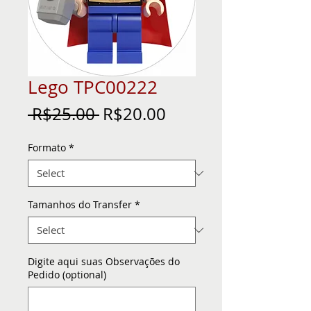
Lego TPC00222
Regular
Sale
 R$25.00 
R$20.00
Price
Price
Formato
*
Tamanhos do Transfer
*
Digite aqui suas Observações do
Pedido (optional)