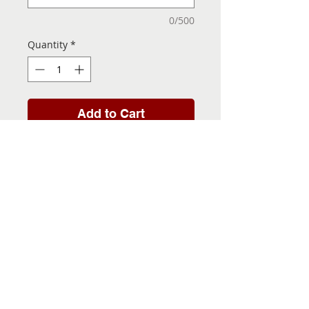
0/500
Quantity
*
Add to Cart
Folha de Transfer com a
Imagem Pronta! Sua Festa
vai ser inesquecível!
INFORMACÕES DA FOLHA
DE TRANSFER
Folha de Transfer no
PRAZO DE ENTREGA
formato A4, medindo 29,7 X