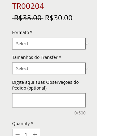
TR00204
Regular
Sale
 R$35.00 
R$30.00
Price
Price
Formato
*
Tamanhos do Transfer
*
Digite aqui suas Observações do
Pedido (optional)
0/500
Quantity
*