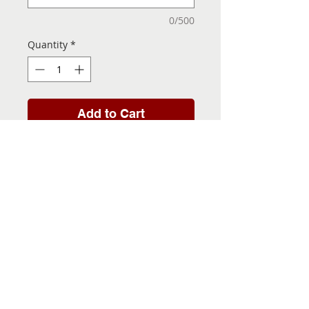
0/500
Quantity
*
Add to Cart
Folha de Transfer com a
Imagem Pronta! Sua Festa
vai ser inesquecível!
INFORMACÕES DA FOLHA
DE TRANSFER
Folha de Transfer no
PRAZO DE ENTREGA
formato A4, medindo 29,7 X