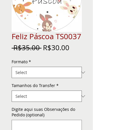
Feliz Páscoa TS0037
Regular
Sale
 R$35.00 
R$30.00
Price
Price
Formato
*
Tamanhos do Transfer
*
Digite aqui suas Observações do
Pedido (optional)