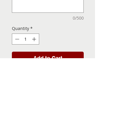
0/500
Quantity
*
Add to Cart
Folha de Transfer com a
Imagem Pronta! Sua Festa
vai ser inesquecível!
INFORMACÕES DA FOLHA
DE TRANSFER
Folha de Transfer no