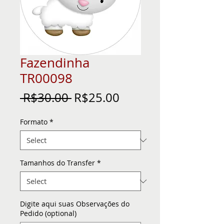
Fazendinha
TR00098
Regular
Sale
 R$30.00 
R$25.00
Price
Price
Formato
*
Tamanhos do Transfer
*
Digite aqui suas Observações do
Pedido (optional)