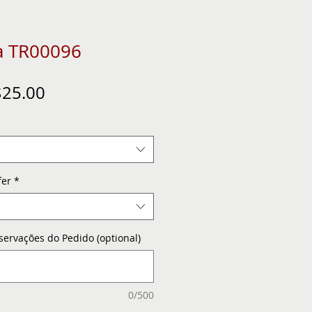
a TR00096
gular
Sale
25.00
ice
Price
fer
*
servações do Pedido (optional)
0/500