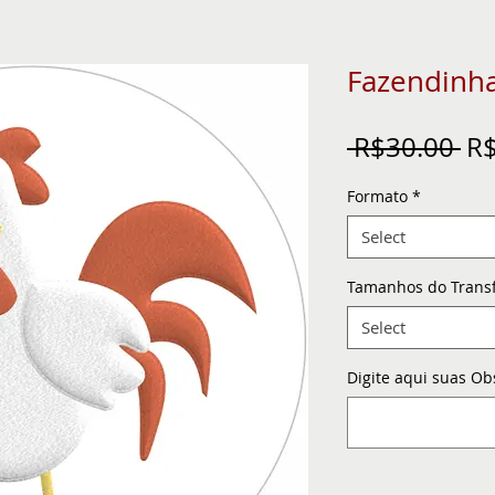
Fazendinh
Re
 R$30.00 
R$
Pr
Formato
*
Select
Tamanhos do Trans
Select
Digite aqui suas Ob