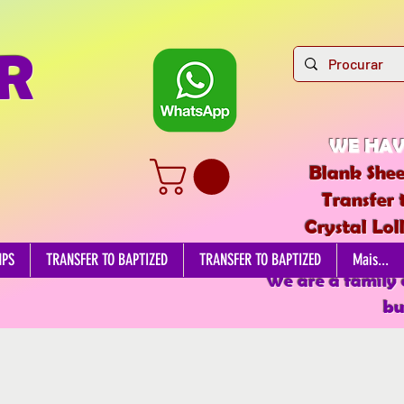
R
WE HAV
Blank Shee
Transfer 
Crystal Lol
EDIBL
MPS
TRANSFER TO BAPTIZED
TRANSFER TO BAPTIZED
Mais...
We are a family
bu