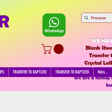
R
WE HAV
Blank Shee
Transfer 
Crystal Lol
EDIBL
MPS
TRANSFER TO BAPTIZED
TRANSFER TO BAPTIZED
Mais...
We are a family
bu