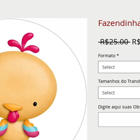
Fazendinh
Re
 R$25.00 
R$
Pr
Formato
*
Select
Tamanhos do Trans
Select
Digite aqui suas Ob