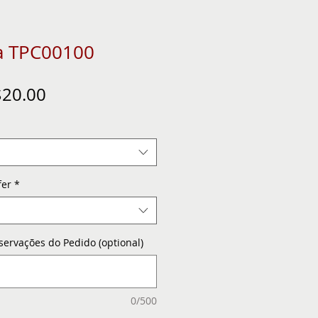
a TPC00100
gular
Sale
20.00
ice
Price
fer
*
servações do Pedido (optional)
0/500