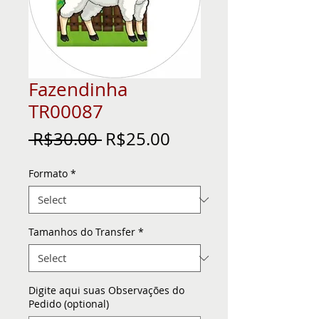
Fazendinha
TR00087
Regular
Sale
 R$30.00 
R$25.00
Price
Price
Formato
*
Tamanhos do Transfer
*
Digite aqui suas Observações do
Pedido (optional)