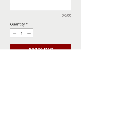
0/500
Quantity
*
Add to Cart
Folha de Transfer com a
Imagem Pronta! Sua Festa
vai ser inesquecível!
INFORMACÕES DA FOLHA
DE TRANSFER
Folha de Transfer no