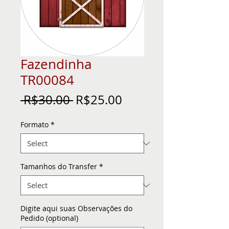
Fazendinha
TR00084
Regular
Sale
 R$30.00 
R$25.00
Price
Price
Formato
*
Tamanhos do Transfer
*
Digite aqui suas Observações do
Pedido (optional)