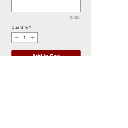
0/500
Quantity
*
Add to Cart
Folha de Transfer com a
Imagem Pronta! Sua Festa
vai ser inesquecível!
INFORMACÕES DA FOLHA
DE TRANSFER
Folha de Transfer no