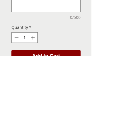
0/500
Quantity
*
Add to Cart
Folha de Transfer com a
Imagem Pronta! Sua Festa
vai ser inesquecível!
INFORMACÕES DA FOLHA
DE TRANSFER
Folha de Transfer no