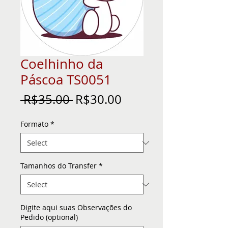
Coelhinho da
Páscoa TS0051
Regular
Sale
 R$35.00 
R$30.00
Price
Price
Formato
*
Tamanhos do Transfer
*
Digite aqui suas Observações do
Pedido (optional)