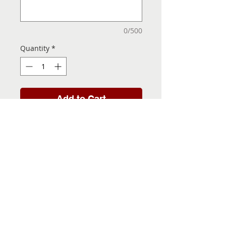
0/500
Quantity
*
Add to Cart
Folha de Transfer com a
Imagem Pronta! Sua Festa
vai ser inesquecível!
INFORMACÕES DA FOLHA
DE TRANSFER
Folha de Transfer no