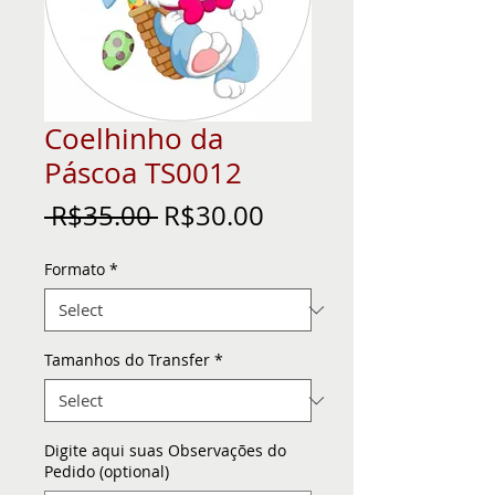
Coelhinho da
Páscoa TS0012
Regular
Sale
 R$35.00 
R$30.00
Price
Price
Formato
*
Tamanhos do Transfer
*
Digite aqui suas Observações do
Pedido (optional)