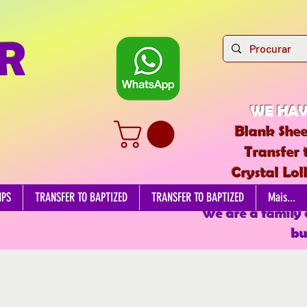
R
WE HAV
Blank Shee
Transfer 
Crystal Lol
EDIBL
MPS
TRANSFER TO BAPTIZED
TRANSFER TO BAPTIZED
Mais...
We are a family
bu