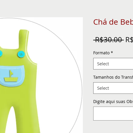
Chá de Be
Re
 R$30.00 
R$
Pr
Formato
*
Select
Tamanhos do Trans
Select
Digite aqui suas Ob