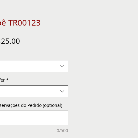
bê TR00123
gular
Sale
25.00
ice
Price
fer
*
servações do Pedido (optional)
0/500