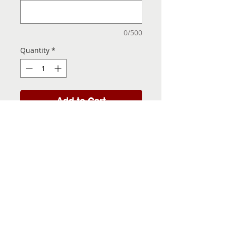
0/500
Quantity
*
Add to Cart
Folha de Transfer com a
Imagem Pronta! Sua Festa
vai ser inesquecível!
INFORMACÕES DA FOLHA
DE TRANSFER
Folha de Transfer no