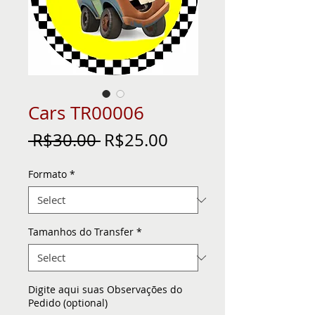
Cars TR00006
Regular
Sale
 R$30.00 
R$25.00
Price
Price
Formato
*
Tamanhos do Transfer
*
Digite aqui suas Observações do
Pedido (optional)