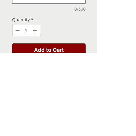
0/500
Quantity
*
Add to Cart
Folha de Transfer com a
Imagem Pronta! Sua Festa
vai ser inesquecível!
INFORMACÕES DA FOLHA
DE TRANSFER
Folha de Transfer no
PRAZO DE ENTREGA
formato A4, medindo 29,7 X