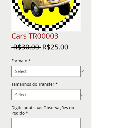
Cars TR00003
Regular
Sale
 R$30.00 
R$25.00
Price
Price
Formato
*
Tamanhos do Transfer
*
Digite aqui suas Observações do
Pedido
*