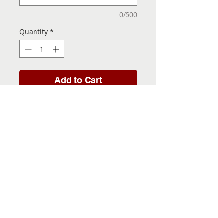
0/500
Quantity
*
Add to Cart
Folha de Transfer com a
Imagem Pronta! Sua Festa
vai ser inesquecível!
INFORMACÕES DA FOLHA
DE TRANSFER
Folha de Transfer no
PRAZO DE ENTREGA
formato A4, medindo 29,7 X