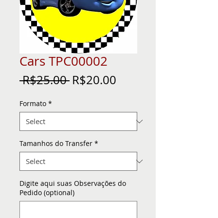
Cars TPC00002
Regular
Sale
 R$25.00 
R$20.00
Price
Price
Formato
*
Tamanhos do Transfer
*
Digite aqui suas Observações do
Pedido (optional)