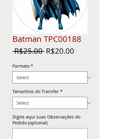
Batman TPC00188
Regular
Sale
 R$25.00 
R$20.00
Price
Price
Formato
*
Tamanhos do Transfer
*
Digite aqui suas Observações do
Pedido (optional)