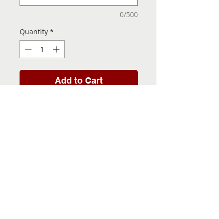
0/500
Quantity
*
Add to Cart
Folha de Transfer com a
Imagem Pronta! Sua Festa
vai ser inesquecível!
INFORMACÕES DA FOLHA
DE TRANSFER
Folha de Transfer no
PRAZO DE ENTREGA
formato A4, medindo 29,7 X