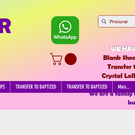
R
WE HAV
Blank Shee
Transfer 
Crystal Lol
EDIBL
MPS
TRANSFER TO BAPTIZED
TRANSFER TO BAPTIZED
Mais...
We are a family
bu