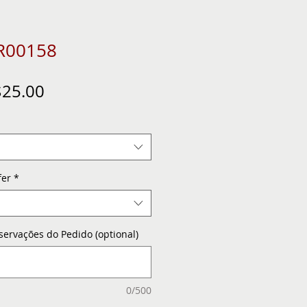
TR00158
gular
Sale
25.00
ice
Price
fer
*
servações do Pedido (optional)
0/500