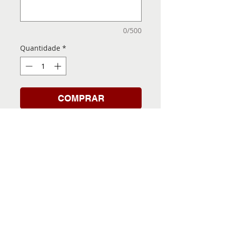
0/500
Quantidade
*
COMPRAR
Folha de Transfer com a
Imagem Pronta! Sua Festa
vai ser inesquecível!
INFORMACÕES DA FOLHA
DE TRANSFER
Folha de Transfer no