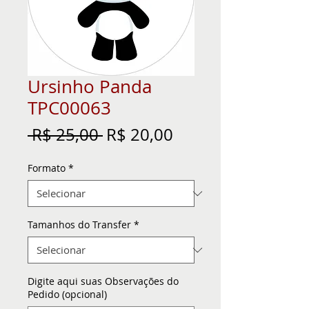
Ursinho Panda
TPC00063
Preço
Preço
 R$ 25,00 
R$ 20,00
normal
promocional
Formato
*
Tamanhos do Transfer
*
Digite aqui suas Observações do
Pedido (opcional)