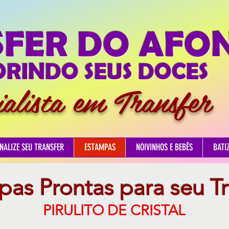
SFER DO AFO
RINDO SEUS DOCES
ialista em Transfer
NALIZE SEU TRANSFER
ESTAMPAS
NOIVINHOS E BEBÊS
BATI
as Prontas para seu T
PIRULITO DE CRISTAL