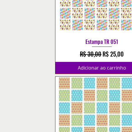
Estampa TR 051
Preço normal
Preço promo
R$ 30,00
R$ 25,00
Adicionar ao carrinho