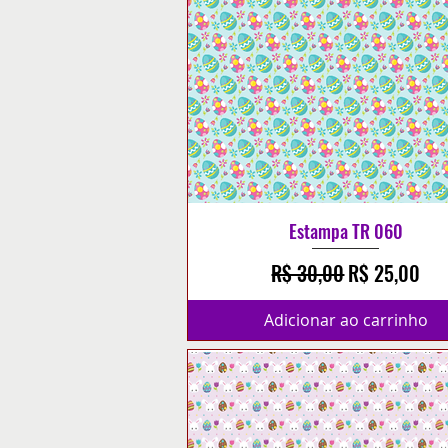
Estampa TR 060
Preço normal
Preço promo
R$ 30,00
R$ 25,00
Adicionar ao carrinho