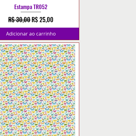
Estampa TR052
Preço normal
Preço promocional
R$ 30,00
R$ 25,00
Adicionar ao carrinho