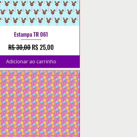
Estampa TR 061
Preço normal
Preço promocional
R$ 30,00
R$ 25,00
Adicionar ao carrinho