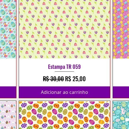
Estampa TR 059
cional
Preço normal
Preço promocional
R$ 30,00
R$ 25,00
Adicionar ao carrinho