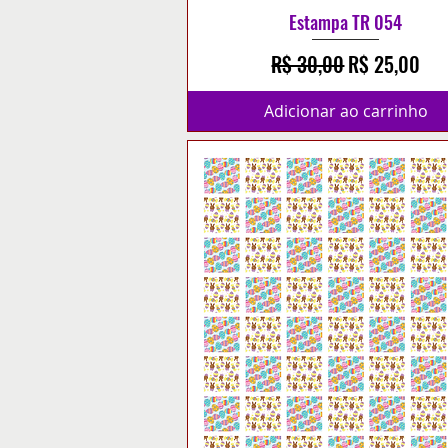
Estampa TR 054
Preço normal
Preço promo
R$ 30,00
R$ 25,00
Adicionar ao carrinho