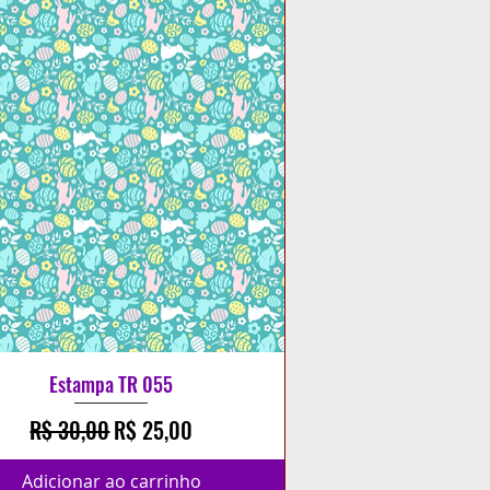
Estampa TR 055
Preço normal
Preço promocional
R$ 30,00
R$ 25,00
Adicionar ao carrinho