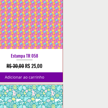
Estampa TR 058
Preço normal
Preço promocional
R$ 30,00
R$ 25,00
Adicionar ao carrinho