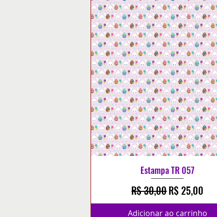
Estampa TR 057
Preço normal
Preço promo
R$ 30,00
R$ 25,00
Adicionar ao carrinho