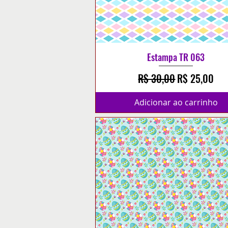
Estampa TR 063
Preço normal
Preço promo
R$ 30,00
R$ 25,00
Adicionar ao carrinho