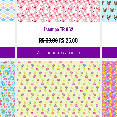
Estampa TR 062
cional
Preço normal
Preço promocional
R$ 30,00
R$ 25,00
Adicionar ao carrinho