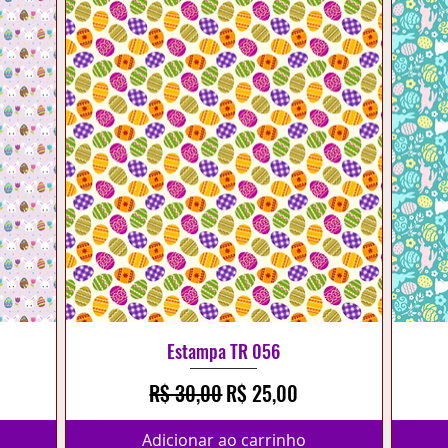
Estampa TR 056
cional
Preço normal
Preço promocional
R$ 30,00
R$ 25,00
Adicionar ao carrinho