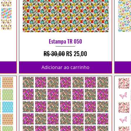
Estampa TR 050
cional
Preço normal
Preço promocional
R$ 30,00
R$ 25,00
Adicionar ao carrinho