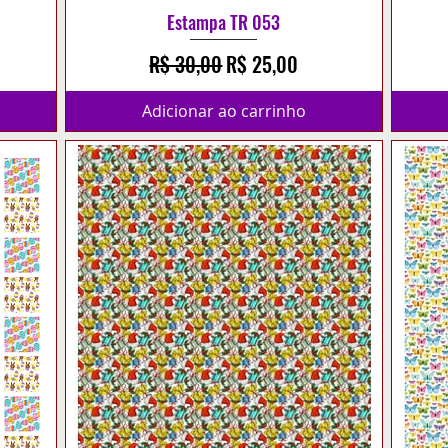
Estampa TR 053
cional
Preço normal
Preço promocional
R$ 30,00
R$ 25,00
Adicionar ao carrinho