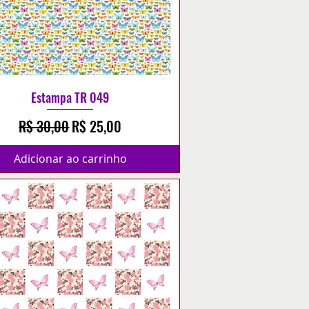
Estampa TR 049
Preço normal
Preço promocional
R$ 30,00
R$ 25,00
Adicionar ao carrinho