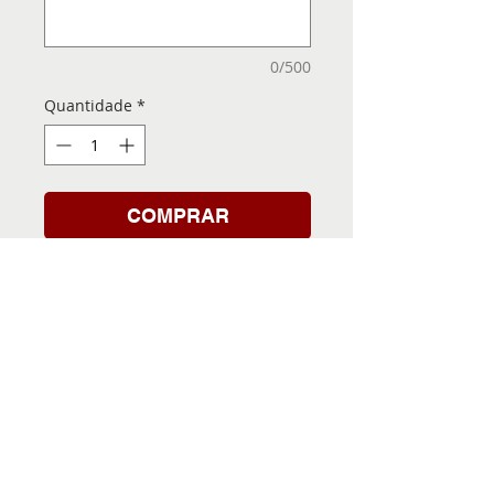
0/500
Quantidade
*
COMPRAR
Folha de Transfer com a
Imagem Pronta! Sua Festa
vai ser inesquecível!
INFORMACÕES DA FOLHA
DE TRANSFER
Folha de Transfer no