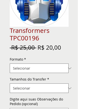
Transformers
TPC00196
Preço
Preço
 R$ 25,00 
R$ 20,00
normal
promocional
Formato
*
Tamanhos do Transfer
*
Digite aqui suas Observações do
Pedido (opcional)