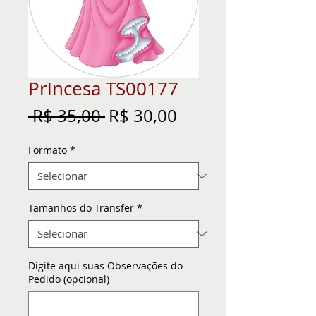
Princesa TS00177
Preço
Preço
 R$ 35,00 
R$ 30,00
normal
promocional
Formato
*
Tamanhos do Transfer
*
Digite aqui suas Observações do
Pedido (opcional)