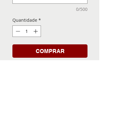
0/500
Quantidade
*
COMPRAR
Folha de Transfer com a
Imagem Pronta! Sua Festa
vai ser inesquecível!
INFORMACÕES DA FOLHA
DE TRANSFER
Folha de Transfer no
PRAZO DE ENTREGA
formato A4, medindo 29,7 X