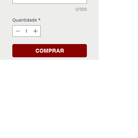
0/500
Quantidade
*
COMPRAR
Folha de Transfer com a
Imagem Pronta! Sua Festa
vai ser inesquecível!
INFORMACÕES DA FOLHA
DE TRANSFER
Folha de Transfer no
PRAZO DE ENTREGA
formato A4, medindo 29,7 X