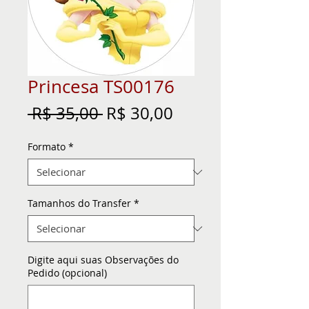
Princesa TS00176
Preço
Preço
 R$ 35,00 
R$ 30,00
normal
promocional
Formato
*
Tamanhos do Transfer
*
Digite aqui suas Observações do
Pedido (opcional)