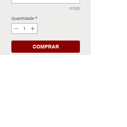
0/500
Quantidade
*
COMPRAR
Folha de Transfer com a
Imagem Pronta! Sua Festa
vai ser inesquecível!
INFORMACÕES DA FOLHA
DE TRANSFER
Folha de Transfer no
PRAZO DE ENTREGA
formato A4, medindo 29,7 X