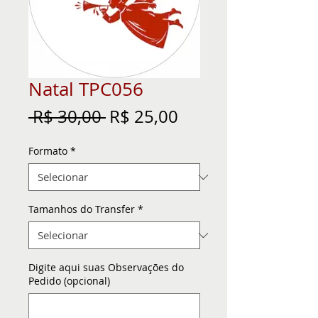
Natal TPC056
Preço
Preço
 R$ 30,00 
R$ 25,00
normal
promocional
Formato
*
Tamanhos do Transfer
*
Digite aqui suas Observações do
Pedido (opcional)