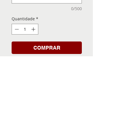
0/500
Quantidade
*
COMPRAR
Folha de Transfer com a
Imagem Pronta! Sua Festa
vai ser inesquecível!
INFORMACÕES DA FOLHA
DE TRANSFER
Folha de Transfer no
PRAZO DE ENTREGA
formato A4, medindo 29,7 X