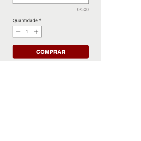
0/500
Quantidade
*
COMPRAR
Folha de Transfer com a
Imagem Pronta! Sua Festa
vai ser inesquecível!
INFORMACÕES DA FOLHA
DE TRANSFER
Folha de Transfer no
PRAZO DE ENTREGA
formato A4, medindo 29,7 X