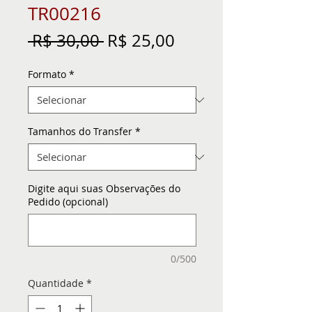
TR00216
Preço
Preço
 R$ 30,00 
R$ 25,00
normal
promocional
Formato
*
Tamanhos do Transfer
*
Digite aqui suas Observações do
Pedido (opcional)
0/500
Quantidade
*