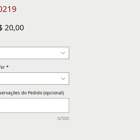
0219
eço
Preço
$ 20,00
ormal
promocional
fer
*
servações do Pedido (opcional)
0/500