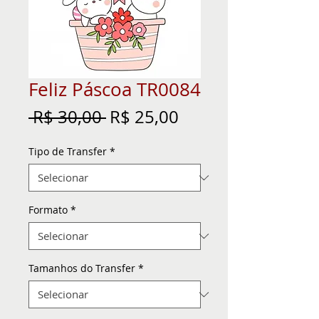
Feliz Páscoa TR0084
Preço
Preço
 R$ 30,00 
R$ 25,00
normal
promocional
Tipo de Transfer
*
Formato
*
Tamanhos do Transfer
*