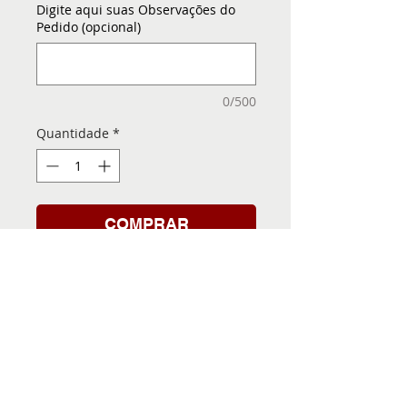
Digite aqui suas Observações do
Pedido (opcional)
0/500
Quantidade
*
COMPRAR
Folha de Transfer com a
Imagem Pronta! Sua Festa
vai ser inesquecível!
INFORMACÕES DA FOLHA
DE TRANSFER