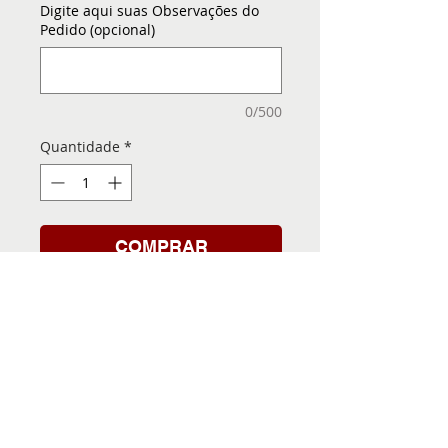
Digite aqui suas Observações do
Pedido (opcional)
0/500
Quantidade
*
COMPRAR
Folha de Transfer com a
Imagem Pronta! Sua Festa
vai ser inesquecível!
INFORMACÕES DA FOLHA
DE TRANSFER