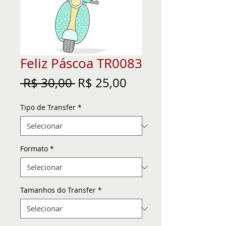
Feliz Páscoa TR0083
Preço
Preço
 R$ 30,00 
R$ 25,00
normal
promocional
Tipo de Transfer
*
Formato
*
Tamanhos do Transfer
*